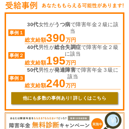
30代
女性が
うつ病
で障害年金２級に該
当
390
総支給額
万円
40代
男性が
総合失調症
で障害年金２級
に該当
195
総支給額
万円
50代
男性が
発達障害
で障害年金３級に
該当
240
総支給額
万円
他にも多数の事例あり! 詳しくはこちら