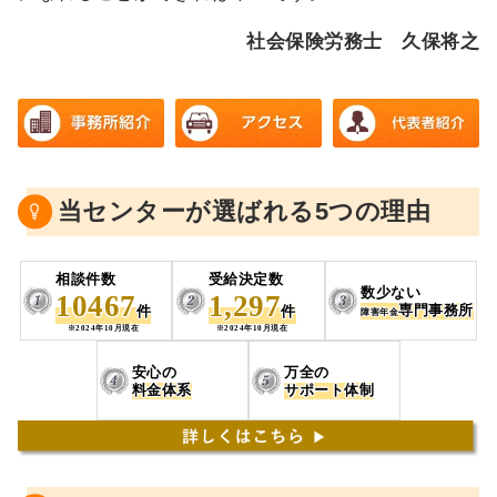
社会保険労務士 久保将之
当センターが選ばれる5つの理由
相談件数
受給決定数
数少ない
10467
1,297
専門事務所
件
件
障害年金
※2024年10月現在
※2024年10月現在
安心の
万全の
料金体系
サポート体制