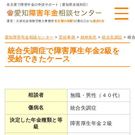
名古屋で障害年金の申請サポート｜愛知県全域対応!
運営：久保社会保険労務士事務所
名古屋の栄駅
12番出口から
徒歩3分
愛知障害年金相談センター
>
受給事例
>
精神疾患
>
統合失調症
>
統
統合失調症で障害厚生年金2級を
受給できたケース
相談者
無職・男性（４０代）
傷病名
統合失調症
決定した年金種類と等
障害厚生年金２級
級