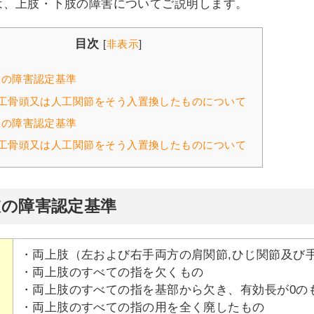
は、上肢・下肢の障害についてご説明します。
目次
[
非表示
]
の障害認定基準
工骨頭又は人工関節をそう入置換したものについて
の障害認定基準
工骨頭又は人工関節をそう入置換したものについて
肢の障害認定基準
・両上肢（左および右手両方の肩関節,ひじ関節及び
・両上肢のすべての指を欠くもの
・両上肢のすべての指を基部から欠き、有効長が0の
・両上肢のすべての指の用を全く廃したもの