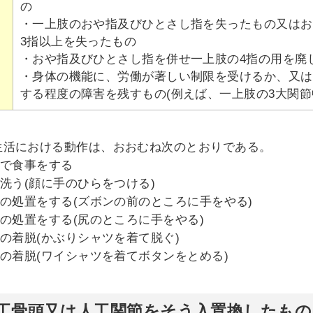
の
・一上肢のおや指及びひとさし指を失ったもの又はお
3指以上を失ったもの
・おや指及びひとさし指を併せ一上肢の4指の用を廃
・身体の機能に、労働が著しい制限を受けるか、又は
する程度の障害を残すもの(例えば、一上肢の3大関節
生活における動作は、おおむね次のとおりである。
じで食事をする
を洗う(顔に手のひらをつける)
便の処置をする(ズボンの前のところに手をやる)
便の処置をする(尻のところに手をやる)
衣の着脱(かぶりシャツを着て脱ぐ)
衣の着脱(ワイシャツを着てボタンをとめる)
人工骨頭又は人工関節をそう入置換したも