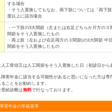
する場合
・そう入置換してもなお、両下肢については「両下肢
度以上に該当場合
・一下肢の3大関節（左または右足どちらか片方の３関節
関節をそう入置換したもの
・両上肢（左および右足両方の３関節)の3大関節 中1
関節をそう入置換したもの
は人工骨頭又は人工関節をそう入置換した日（初診日から起
も障害年金に該当する可能性があると思いになった方は専
れることをお勧めします。
金受給診断は
無料
で行なっております。
障害年金の等級基準