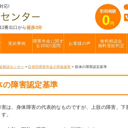
対応!
初回相談
0
円
12番出口から
徒歩3分
ム
障害年金に関す
無料相談会
受給事例
お客様の声
る100の質問
無料受給判定
金相談センター
>
症状別障害年金の等級基準
>
肢体の障害認定基準
体の障害認定基準
障害は、身体障害の代表的なものですが、上肢の障害、下
ます。