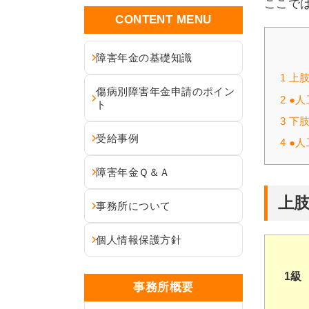
ここで
CONTENT MENU
障害年金の基礎知識
1
上肢
傷病別障害年金申請のポイン
2
●人
ト
3
下肢
受給事例
4
●人
障害年金Ｑ＆Ａ
上
事務所について
個人情報保護方針
1級
事務所概要