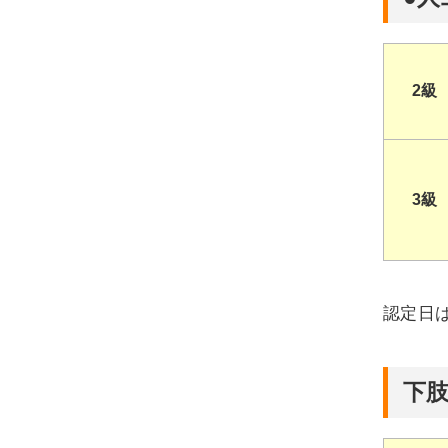
2級
3級
認定日
下