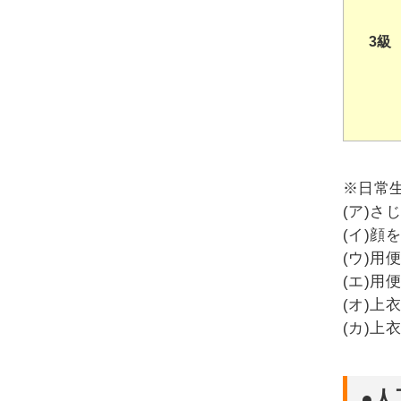
3級
※日常
(ア)さ
(イ)顔
(ウ)用
(エ)用
(オ)上
(カ)上
●