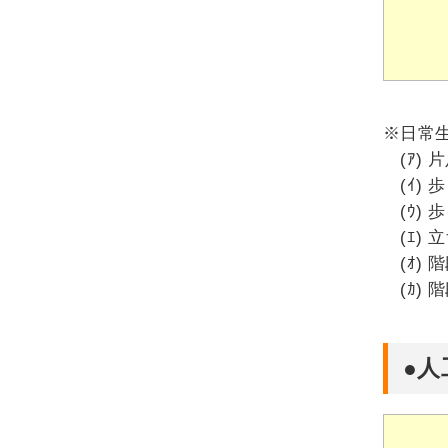
※日常
(ｱ) 
(ｲ) 歩
(ｳ) 歩
(ｴ) 
(ｵ) 
(ｶ) 
●