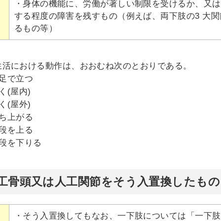
・身体の機能に、労働が著しい制限を受けるか、又は
する程度の障害を残すもの（例えば、両下肢の3 大関
るもの等）
生活における動作は、おおむね次のとおりである。
片足で立つ
く(屋内)
く(屋外)
立ち上がる
階段を上る
階段を下りる
人工骨頭又は人工関節をそう入置換したも
・そう入置換してもなお、一下肢については「一下肢