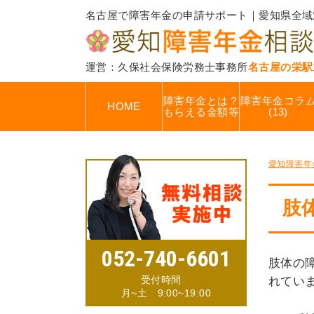
名古屋で障害年金の申請サポート｜愛知県全域
運営：久保社会保険労務士事務所
名古屋の栄駅
障害年金とは？
障害年金コラ
HOME
もらえる金額等
(13)
愛知障害年
肢
052-740-6601
肢体の
受付時間
れてい
月~土 9:00~19:00