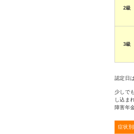
2級
3級
認定日
少しで
し込ま
障害年
症状別