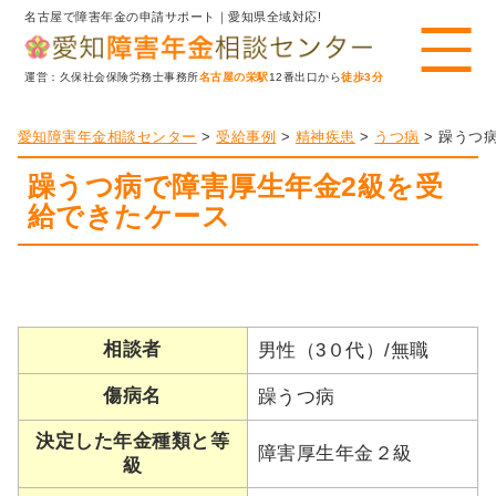
名古屋で障害年金の申請サポート｜愛知県全域対応!
運営：久保社会保険労務士事務所
名古屋の栄駅
12番出口から
徒歩3分
愛知障害年金相談センター
>
受給事例
>
精神疾患
>
うつ病
>
躁うつ
躁うつ病で障害厚生年金2級を受
給できたケース
相談者
男性（3０代）/無職
傷病名
躁うつ病
決定した年金種類と等
障害厚生年金２級
級