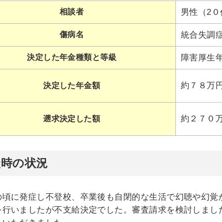
相談者
男性（2０
傷病名
統合失調
決定した年金種類と等級
障害厚生
約７８万
決定した年金額
約２７０
遡求決定した額
談時の状況
の頃に発症し不登校、卒業後も自閉的な生活で幻聴や幻覚
を行いましたが不支給決定でした。審査請求を検討しまし