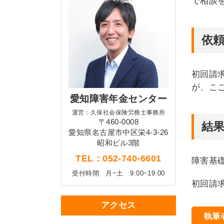
で相談
依
初回請
が、こ
愛知障害年金センター
運営：久保社会保険労務士事務所
〒460-0008
結
愛知県名古屋市中区栄4-3-26
昭和ビル3階
TEL：052-740-6601
障害基
受付時間
月~土 9:00~19:00
初回請
アクセス
執筆