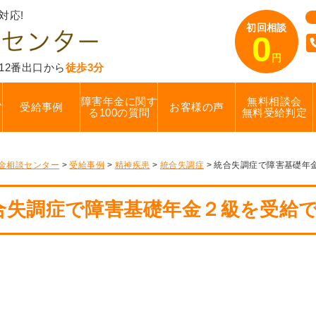
対応!
初回相談
0
円
12番出口から
徒歩3分
ム
障害年金に関す
無料相談会
受給事例
お客様の声
る100の質問
無料受給判定
金相談センター
>
受給事例
>
精神疾患
>
統合失調症
>
統合失調症で障害基礎年
合失調症で障害基礎年金２級を受給