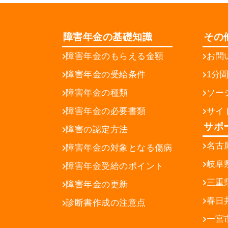
障害年金の基礎知識
その
障害年金のもらえる金額
お問
障害年金の受給条件
1分
障害年金の種類
ソー
障害年金の必要書類
サイ
サポ
障害の認定方法
名古
障害年金の対象となる傷病
岐阜
障害年金受給のポイント
三重
障害年金の更新
春日
診断書作成の注意点
一宮