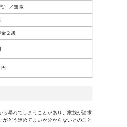
代）／無職
症
年金２級
円
万円
から暴れてしまうことがあり、家族が請求
たがどう進めてよいか分からないとのこと