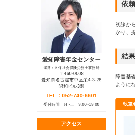
依
初診か
かり、
結
愛知障害年金センター
運営：久保社会保険労務士事務所
〒460-0008
障害基
愛知県名古屋市中区栄4-3-26
ように
昭和ビル3階
TEL：052-740-6601
執筆
受付時間
月~土 9:00~19:00
アクセス