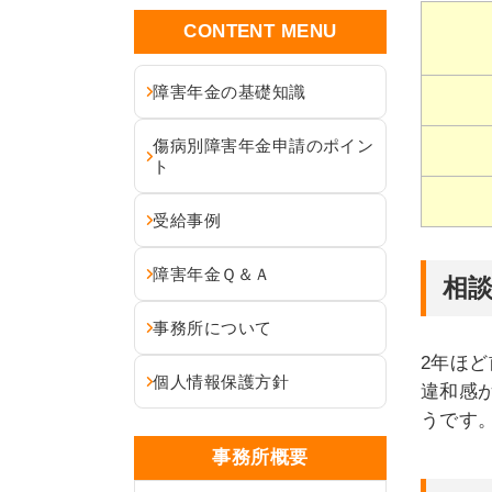
CONTENT MENU
障害年金の基礎知識
傷病別障害年金申請のポイン
ト
受給事例
障害年金Ｑ＆Ａ
相
事務所について
2年ほ
個人情報保護方針
違和感
うです
事務所概要