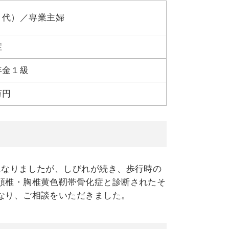
０代）／専業主婦
症
年金１級
万円
になりましたが、しびれが続き、歩行時の
頚椎・胸椎黄色靭帯骨化症と診断されたそ
なり、ご相談をいただきました。