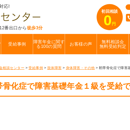
対応!
初回相談
0
円
12番出口から
徒歩3分
ム
障害年金に関す
無料相談会
受給事例
お客様の声
る100の質問
無料受給判定
金相談センター
>
受給事例
>
肢体障害
>
身体障害・その他
>
靭帯骨化症で障害
帯骨化症で障害基礎年金１級を受給