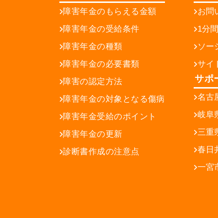
障害年金のもらえる金額
お問
障害年金の受給条件
1分
障害年金の種類
ソー
障害年金の必要書類
サイ
サポ
障害の認定方法
名古
障害年金の対象となる傷病
岐阜
障害年金受給のポイント
三重
障害年金の更新
春日
診断書作成の注意点
一宮