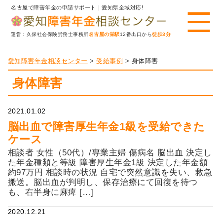
名古屋で障害年金の申請サポート｜愛知県全域対応!
運営：久保社会保険労務士事務所
名古屋の栄駅
12番出口から
徒歩3分
愛知障害年金相談センター
>
受給事例
>
身体障害
身体障害
2021.01.02
脳出血で障害厚生年金1級を受給できた
ケース
相談者 女性（50代）/専業主婦 傷病名 脳出血 決定し
た年金種類と等級 障害厚生年金1級 決定した年金額
約97万円 相談時の状況 自宅で突然意識を失い、救急
搬送。脳出血が判明し、保存治療にて回復を待つ
も、右半身に麻痺 […]
2020.12.21