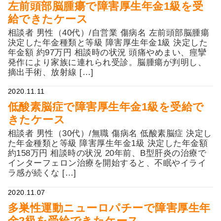
左前頭部脳腫瘍で障害厚生年金1級を受
給できたケース
相談者 男性（40代）/自営業 傷病名 左前頭部脳腫瘍
決定した年金種類と等級 障害厚生年金1級 決定した
年金額 約97万円 相談時の状況 頭痛やめまい、痙攣
発作により家族に連れられ受診。脳腫瘍が判明し、
摘出手術、放射線 […]
2020.11.11
低酸素脳症で障害厚生年金1級を受給で
きたケース
相談者 男性（30代）/無職 傷病名 低酸素脳症 決定し
た年金種類と等級 障害厚生年金1級 決定した年金額
約158万円 相談時の状況 20年前、B型肝炎の治療で
インターフェロン治療を開始すると、不眠やイライ
ラ感が続くな […]
2020.11.07
多巣性運動ニューロパチーで障害厚生年
金2級を受給できたケース