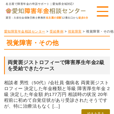
名古屋で障害年金の申請サポート｜愛知県全域対応!
運営：久保社会保険労務士事務所
名古屋の栄駅
12番出口から
徒歩3分
愛知障害年金相談センター
>
受給事例
>
視覚障害
>
視覚障害・その他
視覚障害・その他
両黄斑ジストロフィーで障害厚生年金2級
を受給できたケース
相談者 男性（50代）/会社員 傷病名 両黄斑ジスト
ロフィー 決定した年金種類と等級 障害厚生年金 2
級 決定した年金額 約177万円 相談時の状況 20年
程前に初めて自覚症状があり受診されたそうです
が、特に治療法もなく […]
続きを見る